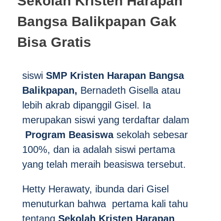
Sekolah Kristen Harapan
Pendaftaran Siswa Baru
Bangsa Balikpapan Gak
Sekolah Dasar
Kunjungi Kami
Bisa Gratis
Alumni
PUBLIKASI
Sekolah Menengah Pertama
Orang Tua
Sekolah Menengah Atas
siswi
SMP Kristen Harapan Bangsa
HBICS Exclusive Merchant
HUBUNGI KAMI
Balikpapan,
Bernadeth Gisella atau
lebih akrab dipanggil Gisel. Ia
Berita
merupakan siswi yang terdaftar dalam
Acara
Program Beasiswa
sekolah sebesar
100%, dan ia adalah siswi pertama
Artikel
yang telah meraih beasiswa tersebut.
Hetty Herawaty, ibunda dari Gisel
menuturkan bahwa pertama kali tahu
tentang
Sekolah Kristen Harapan