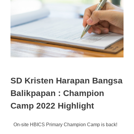
Pendaftaran Siswa Baru
Sekolah Dasar
Kunjungi Kami
Alumni
PUBLIKASI
Sekolah Menengah Pertama
Orang Tua
Sekolah Menengah Atas
HBICS Exclusive Merchant
HUBUNGI KAMI
Berita
Acara
SD Kristen Harapan Bangsa
Artikel
Balikpapan : Champion
Camp 2022 Highlight
On-site HBICS Primary Champion Camp is back!