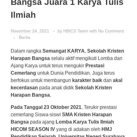
Bangsa Juara 1 Karya Tulis
Ilmiah
November 24, 2021
by
HBICS Team
with
No Comment
Berita
Dalam rangka
Semangat KARYA
,
Sekolah Kristen
Harapan Bangsa
selalu aktif mengikuti Lomba dan
Ajang Karya untuk terus mengukir
Prestasi
Cemerlang
untuk Dunia Pendidikan. Juga terus
berfokus untuk membangun
karakter baik
dan
akal
kecerdasan
pada anak didik
Sekolah Kristen
Harapan Bangsa
.
Pada Tanggal 23 Oktober 2021
, Terukir prestasi
cemerlang Siswa-siswi
SMA Kristen Harapan
Bangsa
pada ajang
Lomba Karya Tulis Ilmiah
HICOM SEASON IV
yang di adakan oleh
HMJ
Pendidikan Sejarah
,
Universitas Negeri Surabaya
.