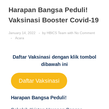
Pendaftaran Siswa Baru
Harapan Bangsa Peduli!
Sekolah Dasar
Kunjungi Kami
Vaksinasi Booster Covid-19
Alumni
PUBLIKASI
Sekolah Menengah Pertama
Orang Tua
Sekolah Menengah Atas
January 14, 2022
by
HBICS Team
with
No Comment
Acara
HBICS Exclusive Merchant
HUBUNGI KAMI
Berita
Daftar Vaksinasi dengan klik tombol
Acara
dibawah ini
Artikel
Daftar Vaksinasi
Harapan Bangsa Peduli!