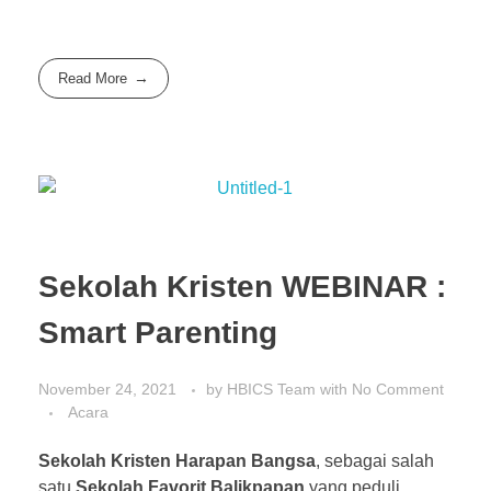
Read More
Sekolah Kristen WEBINAR :
Smart Parenting
November 24, 2021
by
HBICS Team
with
No Comment
Acara
Sekolah Kristen Harapan Bangsa
, sebagai salah
satu
Sekolah Favorit Balikpapan
yang peduli