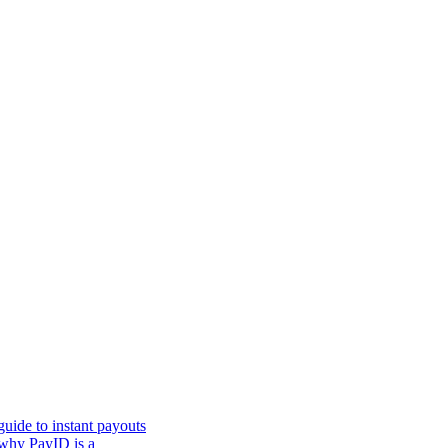
uide to instant payouts
 why PayID is a