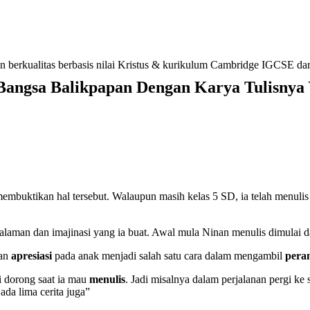
n berkualitas berbasis nilai Kristus & kurikulum Cambridge IGCSE 
 Bangsa Balikpapan Dengan Karya Tulisnya 
embuktikan hal tersebut. Walaupun masih kelas 5 SD, ia telah menuli
galaman dan imajinasi yang ia buat. Awal mula Ninan menulis dimulai 
an
apresiasi
pada anak menjadi salah satu cara dalam mengambil
pera
i dorong saat ia mau
menulis
. Jadi misalnya dalam perjalanan pergi ke
 ada lima cerita juga”