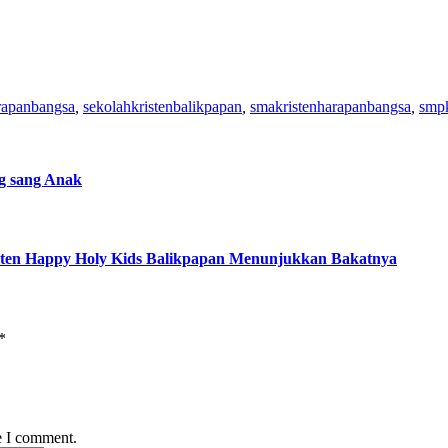
rapanbangsa
,
sekolahkristenbalikpapan
,
smakristenharapanbangsa
,
smpk
g sang Anak
isten Happy Holy Kids Balikpapan Menunjukkan Bakatnya
*
e I comment.