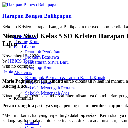
Harapan Bangsa Balikpapan
Sekolah Kristen Harapan Bangsa Balikpapan menyediakan pendidika
Ninan, Siswi Kelas 5 SD Kristen Harapan
BERANDA
Tentang Kami
Lucu”
Pendaftaran
Petunjuk Pendaftaran
November 10, 2020
Program Beasiswa
by
HBICS Team
Pendaftaran Siswa Baru
with
no comment
Kunjungi Kami
Berita
Akademis
Kelompok Bermain & Taman Kanak-Kanak
Maria Padmarastri Sih Kinanti
akrab dipanggil Ninan ini mampu m
Sekolah Dasar
Kucing Lucu
.
Sekolah Menengah Pertama
Sekolah Menengah Atas
Ninan terbiasa menulis, sumber-sumber tulisan nya di ambil dari pen
Komunitas
Peran orang tua
pastinya sangat penting dalam
memberi support
d
“Menurut kami, hal yang terpenting adalah
apresiasi
. Kemudian ya d
tentang kisah perjalanan itu seperti apa. Jadi kalau ada lima hari, akan
Alumni
Orang Tua