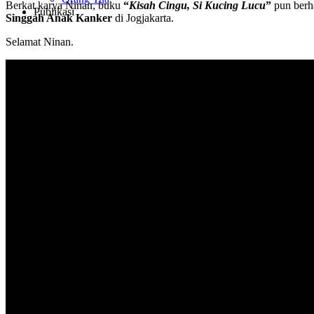
Berkat karya Ninan, buku
“
Kisah Cingu, Si Kucing Lucu
”
pun berha
Publikasi
Singgah Anak Kanker
di Jogjakarta.
Selamat Ninan.
HBICS Exclusive Merchant
Berita
Acara
Artikel
Hubungi Kami