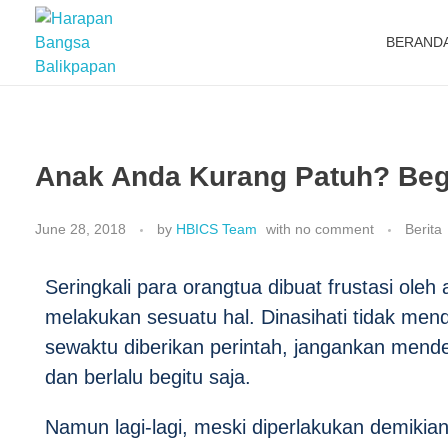
BERAND
Harapan Bangsa Balikpapan
Sekolah Kristen Harapan Bangsa Balikpapan menyediakan pendidikan berkualitas berbasis nilai Kristus & kurikulum Cambridge IGCSE dari KB/TK, SD, SMP, hingga SMA.
Anak Anda Kurang Patuh? Beg
June 28, 2018
by
HBICS Team
with
no comment
Berita
Seringkali para orangtua dibuat frustasi oleh
melakukan sesuatu hal. Dinasihati tidak mend
sewaktu diberikan perintah, jangankan mend
dan berlalu begitu saja.
Namun lagi-lagi, meski diperlakukan demikian