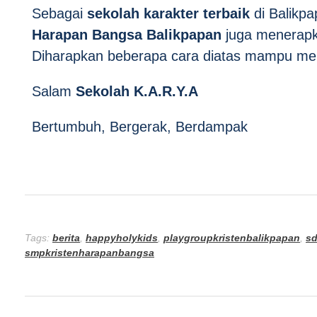
Sebagai
sekolah karakter terbaik
di Balikpa
Harapan Bangsa Balikpapan
juga menerapka
Diharapkan beberapa cara diatas mampu me
Salam
Sekolah K.A.R.Y.A
Bertumbuh, Bergerak, Berdampak
Tags:
berita
,
happyholykids
,
playgroupkristenbalikpapan
,
sd
smpkristenharapanbangsa