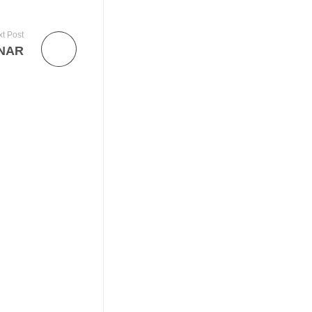
t Post
NAR