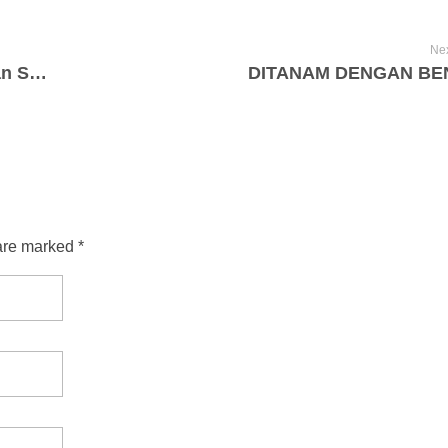
Nex
Pentingnya Mengajarkan Kewirausahaan Sejak Dini
DITANAM DENGAN BE
are marked *