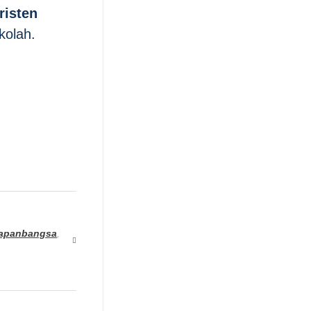
risten
kolah.
rapanbangsa
,