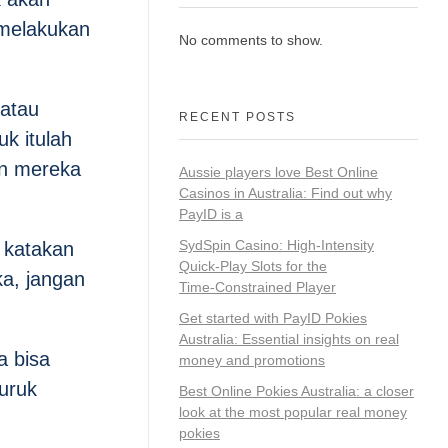
 melakukan
No comments to show.
 atau
RECENT POSTS
uk itulah
an mereka
Aussie players love Best Online
Casinos in Australia: Find out why
PayID is a
SydSpin Casino: High‑Intensity
 katakan
Quick‑Play Slots for the
a, jangan
Time‑Constrained Player
Get started with PayID Pokies
Australia: Essential insights on real
a bisa
money and promotions
uruk
Best Online Pokies Australia: a closer
look at the most popular real money
pokies