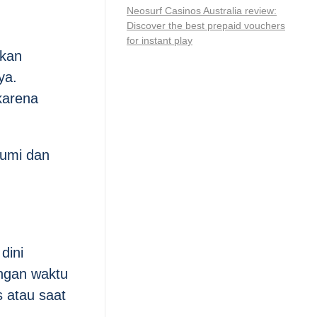
Neosurf Casinos Australia review:
Discover the best prepaid vouchers
for instant play
hkan
ya.
karena
lumi dan
dini
engan waktu
s atau saat