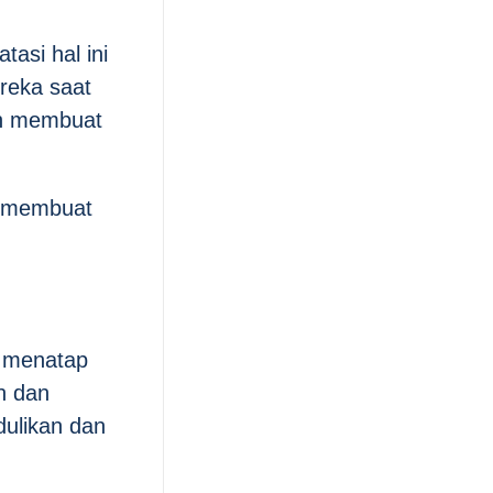
asi hal ini
reka saat
kan membuat
n membuat
a menatap
h dan
ulikan dan