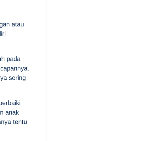
ngan atau
iri
uh pada
 ucapannya.
ya sering
perbaiki
an anak
anya tentu