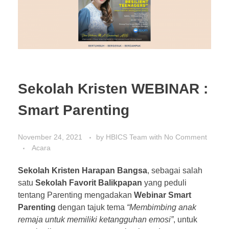
Pendaftaran Siswa Baru
Sekolah Dasar
Kunjungi Kami
Alumni
PUBLIKASI
Sekolah Menengah Pertama
Orang Tua
Sekolah Menengah Atas
Sekolah Kristen WEBINAR :
HBICS Exclusive Merchant
HUBUNGI KAMI
Smart Parenting
Berita
Acara
November 24, 2021
by
HBICS Team
with
No Comment
Acara
Artikel
Sekolah Kristen Harapan Bangsa
, sebagai salah
satu
Sekolah Favorit Balikpapan
yang peduli
tentang Parenting mengadakan
Webinar Smart
Parenting
dengan tajuk tema
“Membimbing anak
remaja untuk memiliki ketangguhan emosi”
, untuk