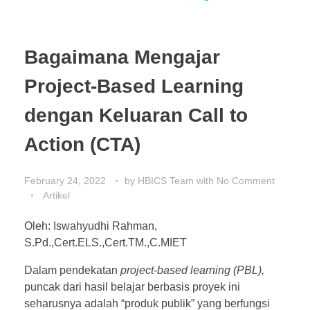
Bagaimana Mengajar
Project-Based Learning
dengan Keluaran Call to
Action (CTA)
February 24, 2022
by
HBICS Team
with
No Comment
Artikel
Oleh:
Iswahyudhi
Rahman,
S.Pd.,Cert.ELS.,Cert.TM.,C.MIET
Dalam pendekatan
project-based learning (PBL),
puncak dari hasil belajar berbasis proyek ini
seharusnya adalah “produk publik” yang berfungsi