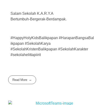
Salam Sekolah K.A.R.Y.A
Bertumbuh-Bergerak-Berdampak.
#HappyHolyKidsBalikpapan
#HarapanBangsaBal
ikpapan #SekolahKarya
#SekolahKristenBalikpapan #SekolahKarakter
#sekolahelittapiirit
Read More