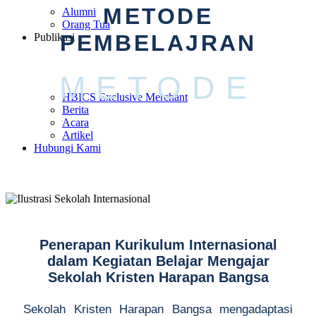
METODE
Alumni
Orang Tua
PEMBELAJRAN
Publikasi
METODE
HBICS Exclusive Merchant
Berita
Acara
Artikel
Hubungi Kami
Penerapan Kurikulum Internasional
dalam Kegiatan Belajar Mengajar
Sekolah Kristen Harapan Bangsa
Sekolah Kristen Harapan Bangsa mengadaptasi