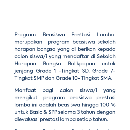
Pendaftaran Siswa Baru
Sekolah Dasar
Kunjungi Kami
Alumni
PUBLIKASI
Sekolah Menengah Pertama
Program Beasiswa Prestasi Lomba
Orang Tua
Sekolah Menengah Atas
merupakan program beasiswa sekolah
HBICS Exclusive Merchant
HUBUNGI KAMI
harapan bangsa yang di berikan kepada
calon siswa/i yang mendaftar di Sekolah
Berita
Harapan Bangsa Balikpapan untuk
jenjang Grade 1 -Tingkat SD, Grade 7-
Acara
Tingkat SMP dan Grade 10- Tingkat SMA.
Artikel
Manfaat bagi calon siswa/i yang
mengikuti program beasiswa prestasi
lomba ini adalah beasiswa hingga 100 %
untuk Basic & SPP selama 3 tahun dengan
dievaluasi prestasi lomba setiap tahun.